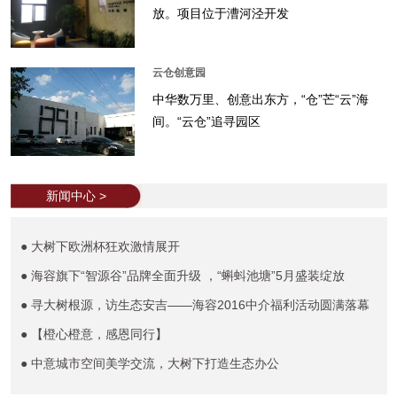
放。项目位于漕河泾开发
云仓创意园
中华数万里、创意出东方，“仓”芒“云”海
间。“云仓”追寻园区
新闻中心 >
● 大树下欧洲杯狂欢激情展开
● 海容旗下“智源谷”品牌全面升级 ，“蝌蚪池塘”5月盛装绽放
● 寻大树根源，访生态安吉——海容2016中介福利活动圆满落幕
● 【橙心橙意，感恩同行】
● 中意城市空间美学交流，大树下打造生态办公