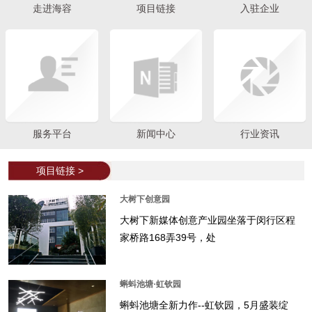
走进海容
项目链接
入驻企业
服务平台
新闻中心
行业资讯
项目链接 >
大树下创意园
大树下新媒体创意产业园坐落于闵行区程
家桥路168弄39号，处
蝌蚪池塘·虹钦园
蝌蚪池塘全新力作--虹钦园，5月盛装绽