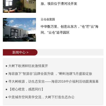
放。项目位于漕河泾开发
云仓创意园
中华数万里、创意出东方，“仓”芒“云”海
间。“云仓”追寻园区
新闻中心 >
● 大树下欧洲杯狂欢激情展开
● 海容旗下“智源谷”品牌全面升级 ，“蝌蚪池塘”5月盛装绽放
● 寻大树根源，访生态安吉——海容2016中介福利活动圆满落幕
● 【橙心橙意，感恩同行】
● 中意城市空间美学交流，大树下打造生态办公