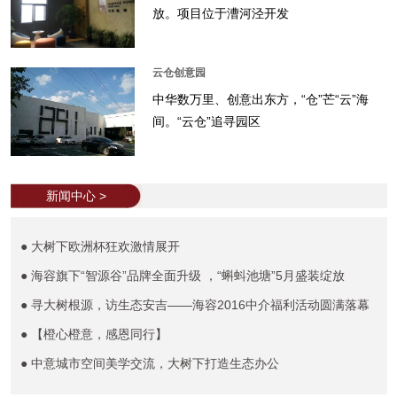
放。项目位于漕河泾开发
云仓创意园
中华数万里、创意出东方，“仓”芒“云”海
间。“云仓”追寻园区
新闻中心 >
● 大树下欧洲杯狂欢激情展开
● 海容旗下“智源谷”品牌全面升级 ，“蝌蚪池塘”5月盛装绽放
● 寻大树根源，访生态安吉——海容2016中介福利活动圆满落幕
● 【橙心橙意，感恩同行】
● 中意城市空间美学交流，大树下打造生态办公