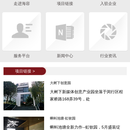
走进海容
项目链接
入驻企业
服务平台
新闻中心
行业资讯
项目链接 >
大树下创意园
大树下新媒体创意产业园坐落于闵行区程
家桥路168弄39号，处
蝌蚪池塘·虹钦园
蝌蚪池塘全新力作--虹钦园，5月盛装绽