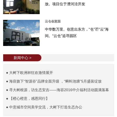
放。项目位于漕河泾开发
云仓创意园
中华数万里、创意出东方，“仓”芒“云”海
间。“云仓”追寻园区
新闻中心 >
● 大树下欧洲杯狂欢激情展开
● 海容旗下“智源谷”品牌全面升级 ，“蝌蚪池塘”5月盛装绽放
● 寻大树根源，访生态安吉——海容2016中介福利活动圆满落幕
● 【橙心橙意，感恩同行】
● 中意城市空间美学交流，大树下打造生态办公