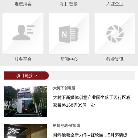
走进海容
项目链接
入驻企业
服务平台
新闻中心
行业资讯
项目链接 >
大树下创意园
大树下新媒体创意产业园坐落于闵行区程
家桥路168弄39号，处
蝌蚪池塘·虹钦园
蝌蚪池塘全新力作--虹钦园，5月盛装绽