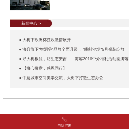
新闻中心 >
● 大树下欧洲杯狂欢激情展开
● 海容旗下“智源谷”品牌全面升级 ，“蝌蚪池塘”5月盛装绽放
● 寻大树根源，访生态安吉——海容2016中介福利活动圆满落
● 【橙心橙意，感恩同行】
● 中意城市空间美学交流，大树下打造生态办公
电话咨询