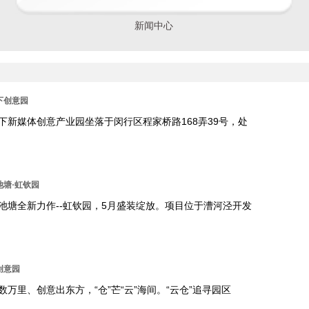
新闻中心
下创意园
下新媒体创意产业园坐落于闵行区程家桥路168弄39号，处
池塘·虹钦园
池塘全新力作--虹钦园，5月盛装绽放。项目位于漕河泾开发
创意园
数万里、创意出东方，“仓”芒“云”海间。“云仓”追寻园区