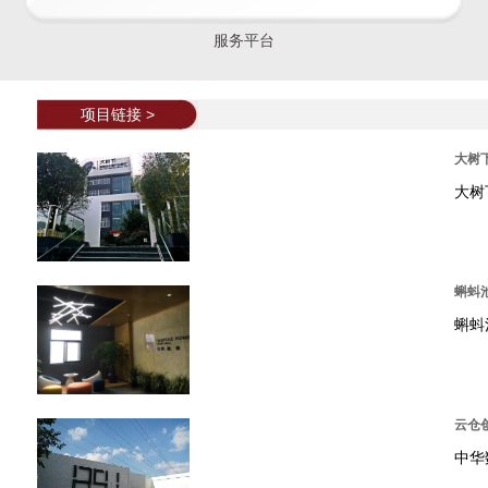
服务平台
项目链接 >
大树
大树
蝌蚪
蝌蚪
云仓
中华