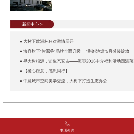
新闻中心 >
● 大树下欧洲杯狂欢激情展开
● 海容旗下“智源谷”品牌全面升级 ，“蝌蚪池塘”5月盛装绽放
● 寻大树根源，访生态安吉——海容2016中介福利活动圆满落
● 【橙心橙意，感恩同行】
● 中意城市空间美学交流，大树下打造生态办公
电话咨询