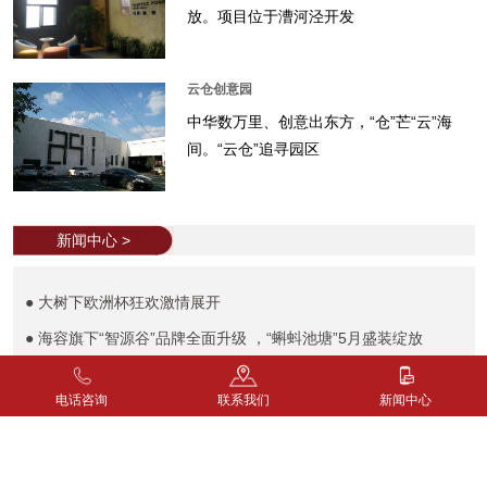
放。项目位于漕河泾开发
云仓创意园
中华数万里、创意出东方，“仓”芒“云”海
间。“云仓”追寻园区
新闻中心 >
● 大树下欧洲杯狂欢激情展开
● 海容旗下“智源谷”品牌全面升级 ，“蝌蚪池塘”5月盛装绽放
● 寻大树根源，访生态安吉——海容2016中介福利活动圆满落幕
电话咨询
联系我们
新闻中心
● 【橙心橙意，感恩同行】
● 中意城市空间美学交流，大树下打造生态办公