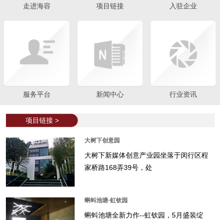
走进海容
项目链接
入驻企业
服务平台
新闻中心
行业资讯
项目链接 >
大树下创意园
大树下新媒体创意产业园坐落于闵行区程
家桥路168弄39号，处
蝌蚪池塘·虹钦园
蝌蚪池塘全新力作--虹钦园，5月盛装绽