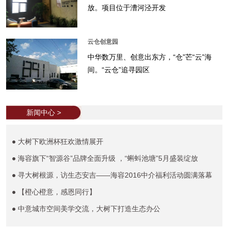
放。项目位于漕河泾开发
云仓创意园
中华数万里、创意出东方，“仓”芒“云”海
间。“云仓”追寻园区
新闻中心 >
● 大树下欧洲杯狂欢激情展开
● 海容旗下“智源谷”品牌全面升级 ，“蝌蚪池塘”5月盛装绽放
● 寻大树根源，访生态安吉——海容2016中介福利活动圆满落幕
● 【橙心橙意，感恩同行】
● 中意城市空间美学交流，大树下打造生态办公