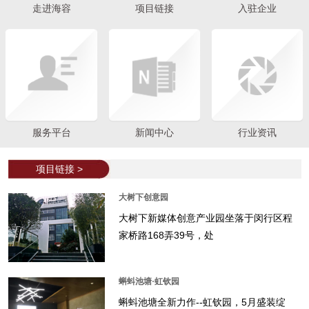
走进海容
项目链接
入驻企业
服务平台
新闻中心
行业资讯
项目链接 >
大树下创意园
大树下新媒体创意产业园坐落于闵行区程
家桥路168弄39号，处
蝌蚪池塘·虹钦园
蝌蚪池塘全新力作--虹钦园，5月盛装绽