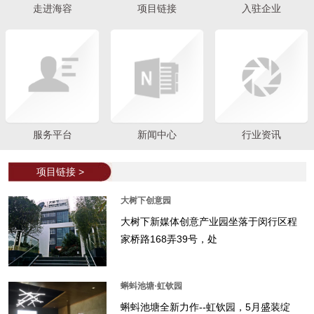
走进海容
项目链接
入驻企业
服务平台
新闻中心
行业资讯
项目链接 >
大树下创意园
大树下新媒体创意产业园坐落于闵行区程
家桥路168弄39号，处
蝌蚪池塘·虹钦园
蝌蚪池塘全新力作--虹钦园，5月盛装绽