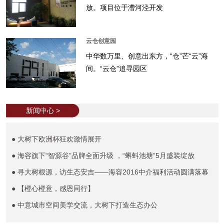
放。项目位于漕河泾开发
云仓创意园
中华数万里、创意出东方，“仓”芒“云”海
间。“云仓”追寻园区
新闻中心 >
● 大树下欧洲杯狂欢激情展开
● 海容旗下“智源谷”品牌全面升级 ，“蝌蚪池塘”5月盛装绽放
● 寻大树根源，访生态安吉——海容2016中介福利活动圆满落幕
● 【橙心橙意，感恩同行】
● 中意城市空间美学交流，大树下打造生态办公