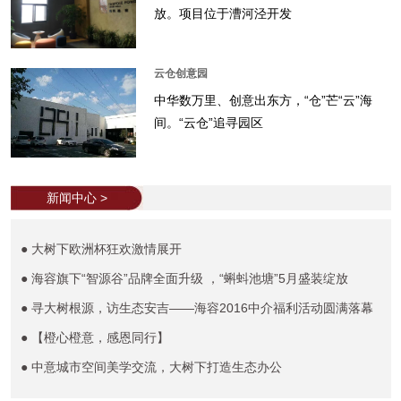
放。项目位于漕河泾开发
云仓创意园
中华数万里、创意出东方，“仓”芒“云”海
间。“云仓”追寻园区
新闻中心 >
● 大树下欧洲杯狂欢激情展开
● 海容旗下“智源谷”品牌全面升级 ，“蝌蚪池塘”5月盛装绽放
● 寻大树根源，访生态安吉——海容2016中介福利活动圆满落幕
● 【橙心橙意，感恩同行】
● 中意城市空间美学交流，大树下打造生态办公