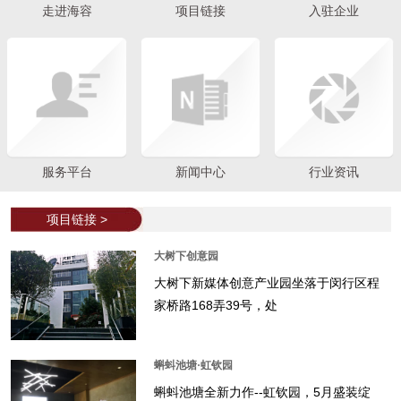
走进海容
项目链接
入驻企业
服务平台
新闻中心
行业资讯
项目链接 >
大树下创意园
大树下新媒体创意产业园坐落于闵行区程
家桥路168弄39号，处
蝌蚪池塘·虹钦园
蝌蚪池塘全新力作--虹钦园，5月盛装绽