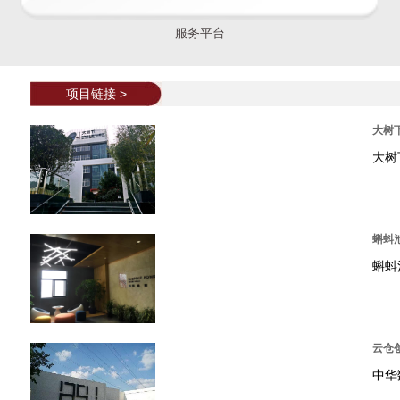
服务平台
项目链接 >
大树
大树
蝌蚪
蝌蚪
云仓
中华