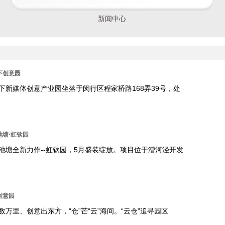
新闻中心
下创意园
下新媒体创意产业园坐落于闵行区程家桥路168弄39号，处
池塘·虹钦园
池塘全新力作--虹钦园，5月盛装绽放。项目位于漕河泾开发
创意园
数万里、创意出东方，“仓”芒“云”海间。“云仓”追寻园区