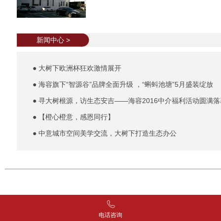
新闻中心 >
● 大树下欧洲杯狂欢激情展开
● 海容旗下“智源谷”品牌全面升级 ，“蝌蚪池塘”5月盛装绽放
● 寻大树根源，访生态安吉——海容2016中介福利活动圆满落
● 【橙心橙意，感恩同行】
● 中意城市空间美学交流，大树下打造生态办公
电话咨询